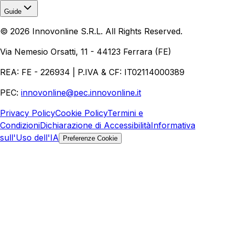
Guide
Realizzazione Siti Web
Realizzazione Ecommerce
AI per
©
2026
Innovonline S.R.L. All Rights Reserved.
Aziende
Quanto Costa un Sito Web
Come Fare
Ecommerce
Marketing Digitale
Via Nemesio Orsatti, 11 - 44123 Ferrara (FE)
REA: FE - 226934 | P.IVA & CF: IT02114000389
PEC:
innovonline@pec.innovonline.it
Privacy Policy
Cookie Policy
Termini e
Condizioni
Dichiarazione di Accessibilità
Informativa
sull'Uso dell'IA
Preferenze Cookie