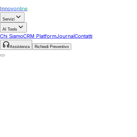
Innovonline
Servizi
AI Tools
Chi Siamo
CRM Platform
Journal
Contatti
Assistenza
Richiedi Preventivo
Home
Servizi
SEO
Loano
Loano
,
Liguria