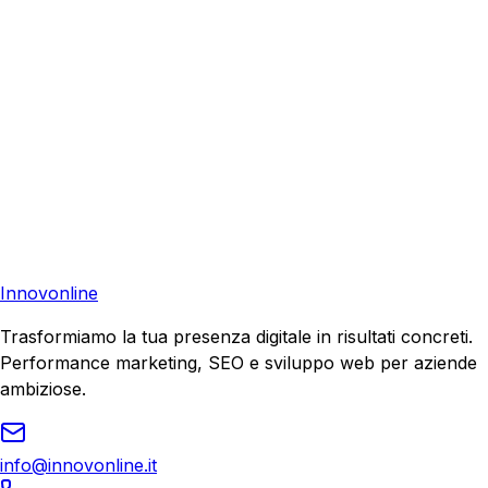
Consulenza Gratuita
Contattaci
Pronto a far crescere il tuo business?
Richiedi una consulenza gratuita e scopri il tuo potenziale
di crescita.
Richiedi Consulenza
Innovonline
Trasformiamo la tua presenza digitale in risultati concreti.
Performance marketing, SEO e sviluppo web per aziende
ambiziose.
info@innovonline.it