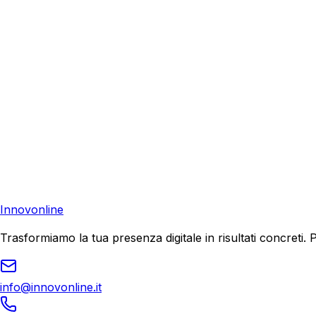
Richiedi una consulenza gratuita e scopri come possiamo aiu
Consulenza Gratuita
Contattaci
Pronto a far crescere il tuo business?
Richiedi una consulenza gratuita e scopri il tuo potenziale d
Richiedi Consulenza
Innovonline
Trasformiamo la tua presenza digitale in risultati concret
info@innovonline.it