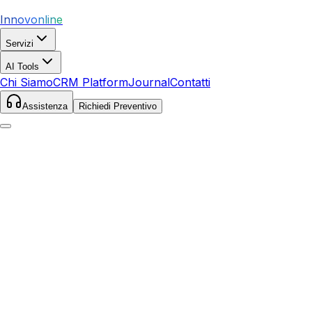
Innovonline
Servizi
AI Tools
Chi Siamo
CRM Platform
Journal
Contatti
Assistenza
Richiedi Preventivo
Home
Servizi
SEO
Magliano in Toscana
Magliano in Toscana
,
Toscana