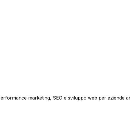
tare la tua azienda a raggiungere nuovi clienti.
i crescita.
i. Performance marketing, SEO e sviluppo web per aziende a