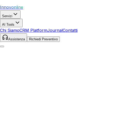
Innovonline
Servizi
AI Tools
Chi Siamo
CRM Platform
Journal
Contatti
Assistenza
Richiedi Preventivo
Home
Servizi
SEO
Marciana Marina
Marciana Marina
,
Toscana