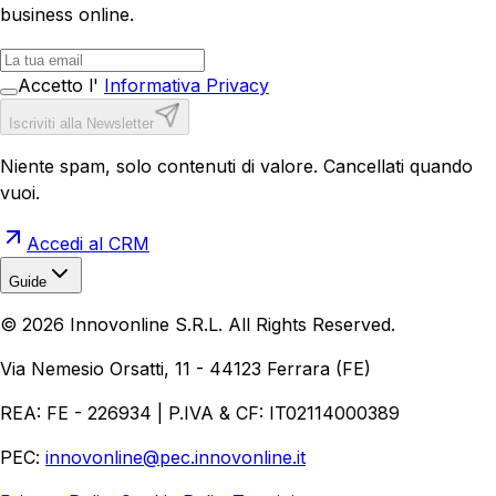
business online.
Accetto l'
Informativa Privacy
Iscriviti alla Newsletter
Niente spam, solo contenuti di valore. Cancellati quando
vuoi.
Accedi al CRM
Guide
Realizzazione Siti Web
Realizzazione Ecommerce
AI per
©
2026
Innovonline S.R.L. All Rights Reserved.
Aziende
Quanto Costa un Sito Web
Come Fare
Ecommerce
Marketing Digitale
Via Nemesio Orsatti, 11 - 44123 Ferrara (FE)
REA: FE - 226934 | P.IVA & CF: IT02114000389
PEC:
innovonline@pec.innovonline.it