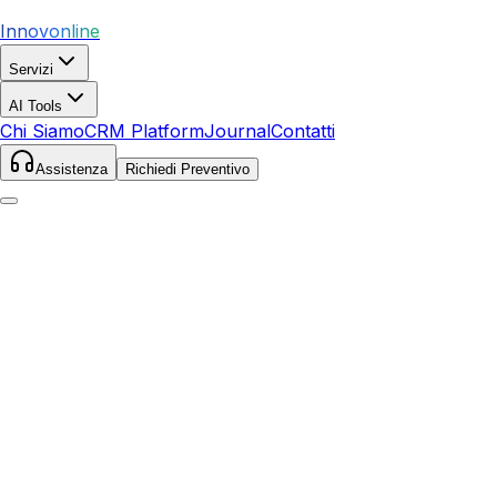
Innovonline
Servizi
AI Tools
Chi Siamo
CRM Platform
Journal
Contatti
Assistenza
Richiedi Preventivo
Home
Servizi
SEO
Marsciano
Marsciano
,
Umbria