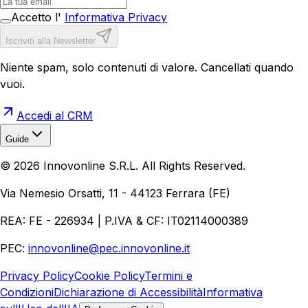
Accetto l'
Informativa Privacy
Iscriviti alla Newsletter
Niente spam, solo contenuti di valore. Cancellati quando
vuoi.
Accedi al CRM
Guide
Realizzazione Siti Web
Realizzazione Ecommerce
AI per
©
2026
Innovonline S.R.L. All Rights Reserved.
Aziende
Quanto Costa un Sito Web
Come Fare
Ecommerce
Marketing Digitale
Via Nemesio Orsatti, 11 - 44123 Ferrara (FE)
REA: FE - 226934 | P.IVA & CF: IT02114000389
PEC:
innovonline@pec.innovonline.it
Privacy Policy
Cookie Policy
Termini e
Condizioni
Dichiarazione di Accessibilità
Informativa