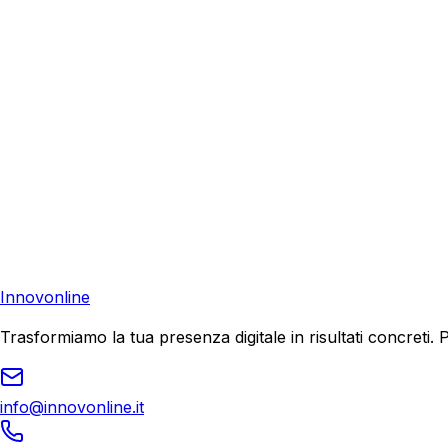
Richiedi una consulenza gratuita e scopri come possiamo aiu
Consulenza Gratuita
Contattaci
Pronto a far crescere il tuo business?
Richiedi una consulenza gratuita e scopri il tuo potenziale d
Richiedi Consulenza
Innovonline
Trasformiamo la tua presenza digitale in risultati concret
info@innovonline.it