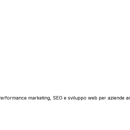
tare la tua azienda a raggiungere nuovi clienti.
i crescita.
i. Performance marketing, SEO e sviluppo web per aziende a