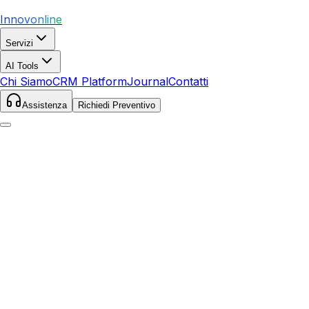
Innovonline
Servizi
AI Tools
Chi Siamo
CRM Platform
Journal
Contatti
Assistenza
Richiedi Preventivo
Home
Servizi
SEO
Matelica
Matelica
,
Marche