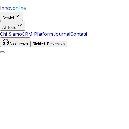
Innovonline
Servizi
AI Tools
Chi Siamo
CRM Platform
Journal
Contatti
Assistenza
Richiedi Preventivo
Home
Servizi
SEO
Mesagne
Mesagne
,
Puglia