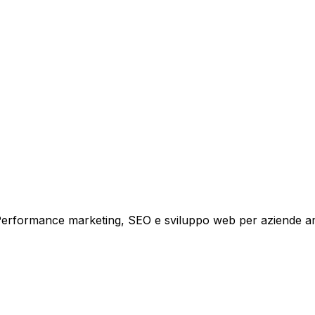
tare la tua azienda a raggiungere nuovi clienti.
i crescita.
i. Performance marketing, SEO e sviluppo web per aziende a