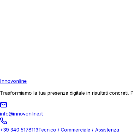
Richiedi una consulenza gratuita e scopri come possiamo aiu
Consulenza Gratuita
Contattaci
Pronto a far crescere il tuo business?
Richiedi una consulenza gratuita e scopri il tuo potenziale d
Richiedi Consulenza
Innovonline
Trasformiamo la tua presenza digitale in risultati concret
info@innovonline.it
+39 340 5178113
Tecnico / Commerciale / Assistenza