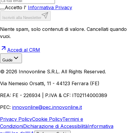
Accetto l'
Informativa Privacy
Iscriviti alla Newsletter
Niente spam, solo contenuti di valore. Cancellati quando
vuoi.
Accedi al CRM
Guide
Realizzazione Siti Web
Realizzazione Ecommerce
AI per
©
2026
Innovonline S.R.L. All Rights Reserved.
Aziende
Quanto Costa un Sito Web
Come Fare
Ecommerce
Marketing Digitale
Via Nemesio Orsatti, 11 - 44123 Ferrara (FE)
REA: FE - 226934 | P.IVA & CF: IT02114000389
PEC:
innovonline@pec.innovonline.it
Privacy Policy
Cookie Policy
Termini e
Condizioni
Dichiarazione di Accessibilità
Informativa