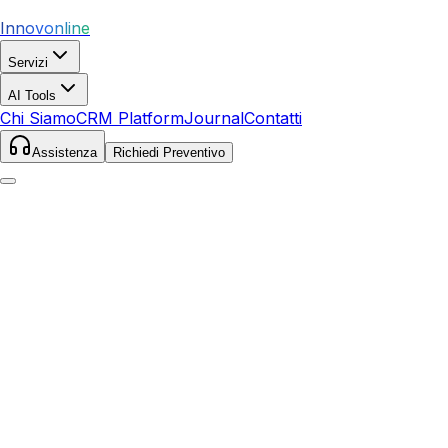
Innovonline
Servizi
AI Tools
Chi Siamo
CRM Platform
Journal
Contatti
Assistenza
Richiedi Preventivo
Home
Servizi
SEO
Modugno
Modugno
,
Puglia