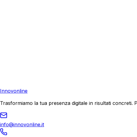
Richiedi una consulenza gratuita e scopri come possiamo aiu
Consulenza Gratuita
Contattaci
Pronto a far crescere il tuo business?
Richiedi una consulenza gratuita e scopri il tuo potenziale d
Richiedi Consulenza
Innovonline
Trasformiamo la tua presenza digitale in risultati concret
info@innovonline.it