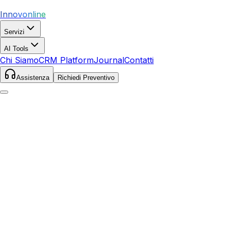
Innovonline
Servizi
AI Tools
Chi Siamo
CRM Platform
Journal
Contatti
Assistenza
Richiedi Preventivo
Home
Servizi
SEO
Monsummano Terme
Monsummano Terme
,
Toscana