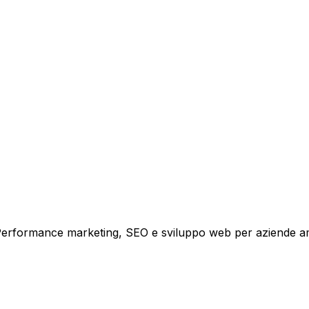
tare la tua azienda a raggiungere nuovi clienti.
i crescita.
i. Performance marketing, SEO e sviluppo web per aziende a