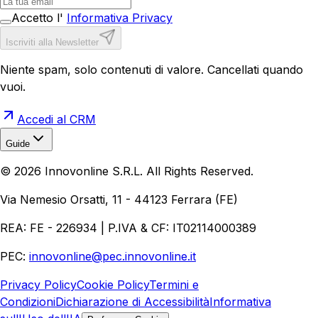
Accetto l'
Informativa Privacy
Iscriviti alla Newsletter
Niente spam, solo contenuti di valore. Cancellati quando
vuoi.
Accedi al CRM
Guide
Realizzazione Siti Web
Realizzazione Ecommerce
AI per
©
2026
Innovonline S.R.L. All Rights Reserved.
Aziende
Quanto Costa un Sito Web
Come Fare
Ecommerce
Marketing Digitale
Via Nemesio Orsatti, 11 - 44123 Ferrara (FE)
REA: FE - 226934 | P.IVA & CF: IT02114000389
PEC:
innovonline@pec.innovonline.it
Privacy Policy
Cookie Policy
Termini e
Condizioni
Dichiarazione di Accessibilità
Informativa