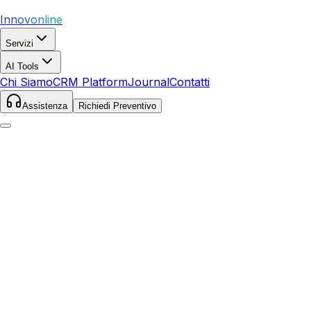
Innovonline
Servizi
AI Tools
Chi Siamo
CRM Platform
Journal
Contatti
Assistenza
Richiedi Preventivo
Home
Servizi
SEO
Montalcino
Montalcino
,
Toscana