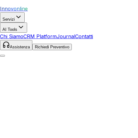
Innovonline
Servizi
AI Tools
Chi Siamo
CRM Platform
Journal
Contatti
Assistenza
Richiedi Preventivo
Home
Servizi
SEO
Monte Argentario
Monte Argentario
,
Toscana