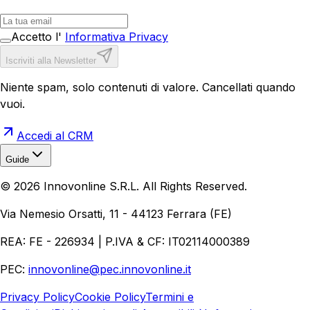
Accetto l'
Informativa Privacy
Iscriviti alla Newsletter
Niente spam, solo contenuti di valore. Cancellati quando
vuoi.
Accedi al CRM
Guide
Realizzazione Siti Web
Realizzazione Ecommerce
AI per
©
2026
Innovonline S.R.L. All Rights Reserved.
Aziende
Quanto Costa un Sito Web
Come Fare
Ecommerce
Marketing Digitale
Via Nemesio Orsatti, 11 - 44123 Ferrara (FE)
REA: FE - 226934 | P.IVA & CF: IT02114000389
PEC:
innovonline@pec.innovonline.it
Privacy Policy
Cookie Policy
Termini e