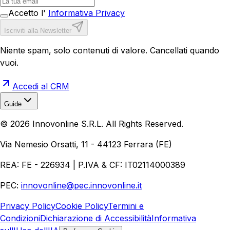
Accetto l'
Informativa Privacy
Iscriviti alla Newsletter
Niente spam, solo contenuti di valore. Cancellati quando
vuoi.
Accedi al CRM
Guide
Realizzazione Siti Web
Realizzazione Ecommerce
AI per
©
2026
Innovonline S.R.L. All Rights Reserved.
Aziende
Quanto Costa un Sito Web
Come Fare
Ecommerce
Marketing Digitale
Via Nemesio Orsatti, 11 - 44123 Ferrara (FE)
REA: FE - 226934 | P.IVA & CF: IT02114000389
PEC:
innovonline@pec.innovonline.it
Privacy Policy
Cookie Policy
Termini e
Condizioni
Dichiarazione di Accessibilità
Informativa