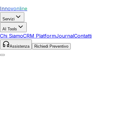
Innovonline
Servizi
AI Tools
Chi Siamo
CRM Platform
Journal
Contatti
Assistenza
Richiedi Preventivo
Home
Servizi
SEO
Montesarchio
Montesarchio
,
Campania