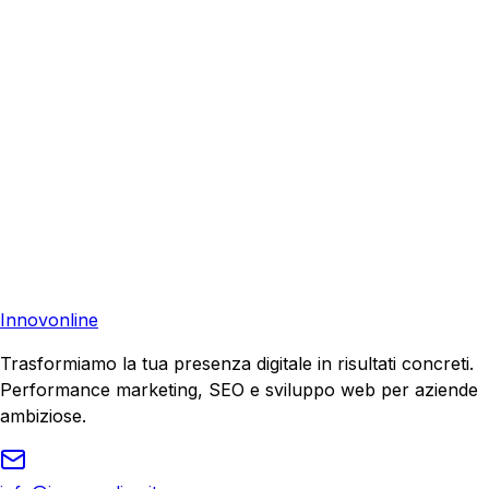
aiutare la tua azienda a raggiungere nuovi clienti.
Consulenza Gratuita
Contattaci
Pronto a far crescere il tuo business?
Richiedi una consulenza gratuita e scopri il tuo potenziale
di crescita.
Richiedi Consulenza
Innovonline
Trasformiamo la tua presenza digitale in risultati concreti.
Performance marketing, SEO e sviluppo web per aziende
ambiziose.