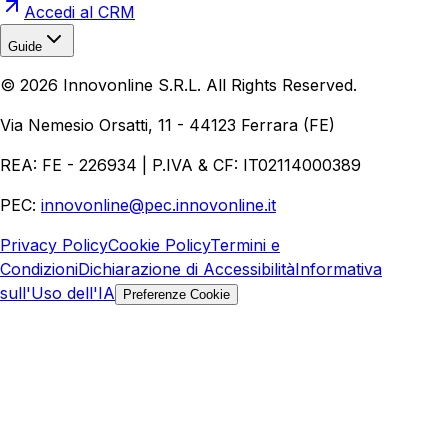
Accedi al CRM
Guide
Realizzazione Siti Web
Realizzazione Ecommerce
AI per
©
2026
Innovonline S.R.L. All Rights Reserved.
Aziende
Quanto Costa un Sito Web
Come Fare
Ecommerce
Marketing Digitale
Via Nemesio Orsatti, 11 - 44123 Ferrara (FE)
REA: FE - 226934 | P.IVA & CF: IT02114000389
PEC:
innovonline@pec.innovonline.it
Privacy Policy
Cookie Policy
Termini e
Condizioni
Dichiarazione di Accessibilità
Informativa
sull'Uso dell'IA
Preferenze Cookie