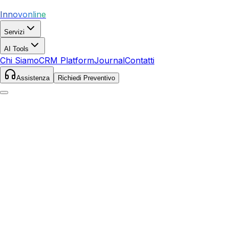
Innovonline
Servizi
AI Tools
Chi Siamo
CRM Platform
Journal
Contatti
Assistenza
Richiedi Preventivo
Home
Servizi
SEO
Mori
Mori
,
Trentino-Alto Adige