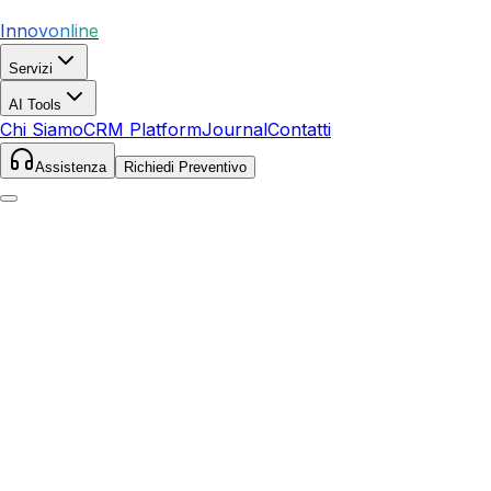
Innovonline
Servizi
AI Tools
Chi Siamo
CRM Platform
Journal
Contatti
Assistenza
Richiedi Preventivo
Home
Servizi
SEO
Nocera Inferiore
Nocera Inferiore
,
Campania