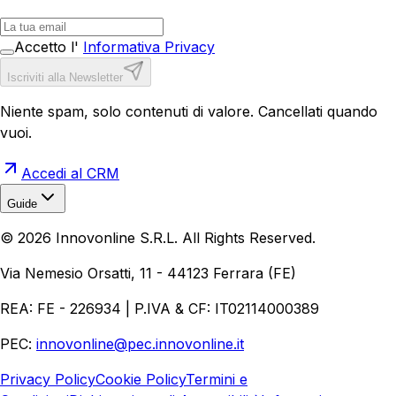
Accetto l'
Informativa Privacy
Iscriviti alla Newsletter
Niente spam, solo contenuti di valore. Cancellati quando
vuoi.
Accedi al CRM
Guide
Realizzazione Siti Web
Realizzazione Ecommerce
AI per
©
2026
Innovonline S.R.L. All Rights Reserved.
Aziende
Quanto Costa un Sito Web
Come Fare
Ecommerce
Marketing Digitale
Via Nemesio Orsatti, 11 - 44123 Ferrara (FE)
REA: FE - 226934 | P.IVA & CF: IT02114000389
PEC:
innovonline@pec.innovonline.it
Privacy Policy
Cookie Policy
Termini e