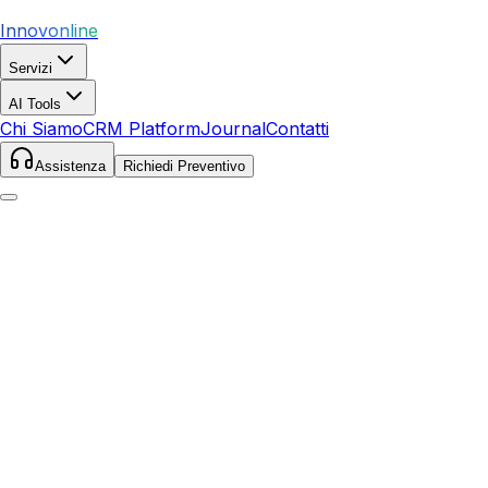
Innovonline
Servizi
AI Tools
Chi Siamo
CRM Platform
Journal
Contatti
Assistenza
Richiedi Preventivo
Home
Servizi
SEO
Orbetello
Orbetello
,
Toscana