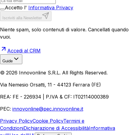
Accetto l'
Informativa Privacy
Iscriviti alla Newsletter
Niente spam, solo contenuti di valore. Cancellati quando
vuoi.
Accedi al CRM
Guide
Realizzazione Siti Web
Realizzazione Ecommerce
AI per
©
2026
Innovonline S.R.L. All Rights Reserved.
Aziende
Quanto Costa un Sito Web
Come Fare
Ecommerce
Marketing Digitale
Via Nemesio Orsatti, 11 - 44123 Ferrara (FE)
REA: FE - 226934 | P.IVA & CF: IT02114000389
PEC:
innovonline@pec.innovonline.it
Privacy Policy
Cookie Policy
Termini e
Condizioni
Dichiarazione di Accessibilità
Informativa