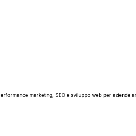
tare la tua azienda a raggiungere nuovi clienti.
i crescita.
i. Performance marketing, SEO e sviluppo web per aziende a