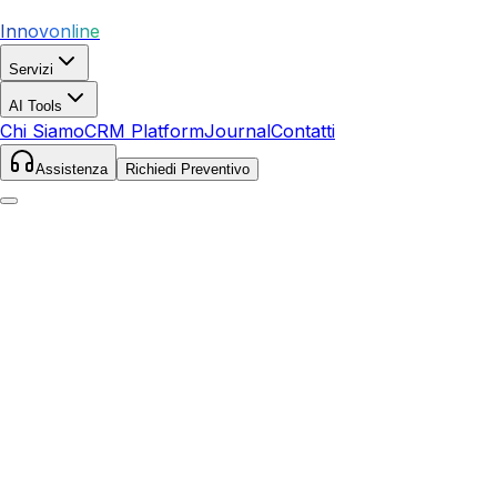
Innovonline
Servizi
AI Tools
Chi Siamo
CRM Platform
Journal
Contatti
Assistenza
Richiedi Preventivo
Home
Servizi
SEO
Orosei
Orosei
,
Sardegna