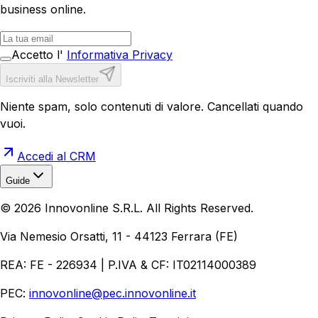
business online.
Accetto l'
Informativa Privacy
Iscriviti alla Newsletter
Niente spam, solo contenuti di valore. Cancellati quando
vuoi.
Accedi al CRM
Guide
Realizzazione Siti Web
Realizzazione Ecommerce
AI per
©
2026
Innovonline S.R.L. All Rights Reserved.
Aziende
Quanto Costa un Sito Web
Come Fare
Ecommerce
Marketing Digitale
Via Nemesio Orsatti, 11 - 44123 Ferrara (FE)
REA: FE - 226934 | P.IVA & CF: IT02114000389
PEC:
innovonline@pec.innovonline.it