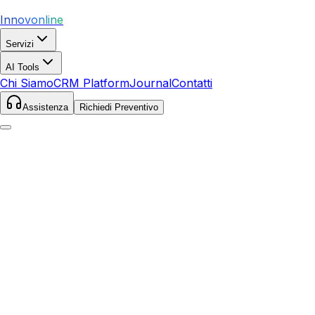
Innovonline
Servizi
AI Tools
Chi Siamo
CRM Platform
Journal
Contatti
Assistenza
Richiedi Preventivo
Home
Servizi
SEO
Paderno Dugnano
Paderno Dugnano
,
Lombardia