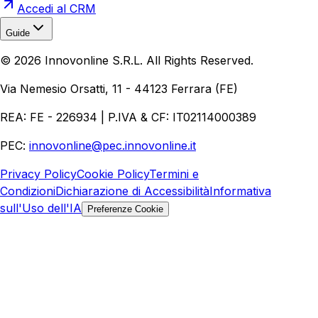
Accedi al CRM
Guide
Realizzazione Siti Web
Realizzazione Ecommerce
AI per
©
2026
Innovonline S.R.L. All Rights Reserved.
Aziende
Quanto Costa un Sito Web
Come Fare
Ecommerce
Marketing Digitale
Via Nemesio Orsatti, 11 - 44123 Ferrara (FE)
REA: FE - 226934 | P.IVA & CF: IT02114000389
PEC:
innovonline@pec.innovonline.it
Privacy Policy
Cookie Policy
Termini e
Condizioni
Dichiarazione di Accessibilità
Informativa
sull'Uso dell'IA
Preferenze Cookie