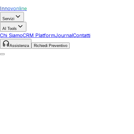
Innovonline
Servizi
AI Tools
Chi Siamo
CRM Platform
Journal
Contatti
Assistenza
Richiedi Preventivo
Home
Servizi
SEO
Paola
Paola
,
Calabria