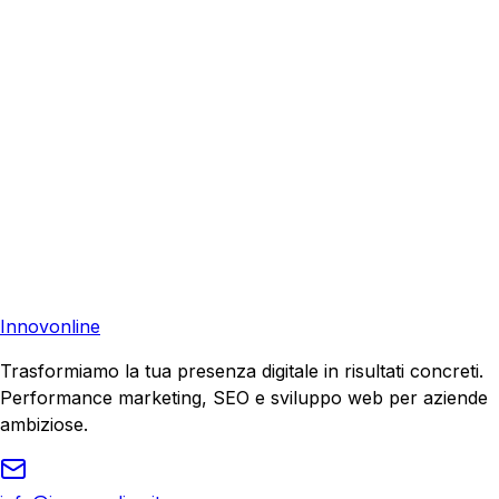
aiutare la tua azienda a raggiungere nuovi clienti.
Consulenza Gratuita
Contattaci
Pronto a far crescere il tuo business?
Richiedi una consulenza gratuita e scopri il tuo potenziale
di crescita.
Richiedi Consulenza
Innovonline
Trasformiamo la tua presenza digitale in risultati concreti.
Performance marketing, SEO e sviluppo web per aziende
ambiziose.