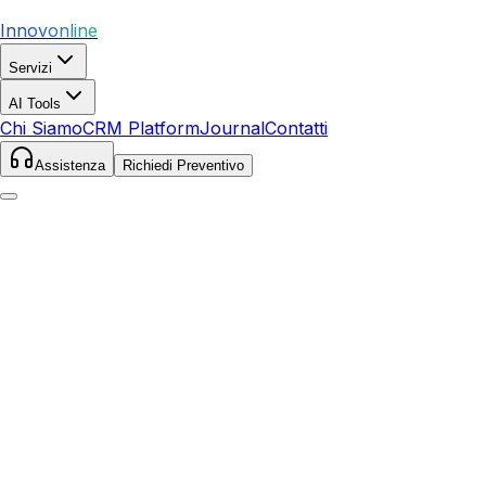
Innovonline
Servizi
AI Tools
Chi Siamo
CRM Platform
Journal
Contatti
Assistenza
Richiedi Preventivo
Home
Servizi
SEO
Piazza al Serchio
Piazza al Serchio
,
Toscana