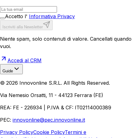
Accetto l'
Informativa Privacy
Iscriviti alla Newsletter
Niente spam, solo contenuti di valore. Cancellati quando
vuoi.
Accedi al CRM
Guide
Realizzazione Siti Web
Realizzazione Ecommerce
AI per
©
2026
Innovonline S.R.L. All Rights Reserved.
Aziende
Quanto Costa un Sito Web
Come Fare
Ecommerce
Marketing Digitale
Via Nemesio Orsatti, 11 - 44123 Ferrara (FE)
REA: FE - 226934 | P.IVA & CF: IT02114000389
PEC:
innovonline@pec.innovonline.it
Privacy Policy
Cookie Policy
Termini e