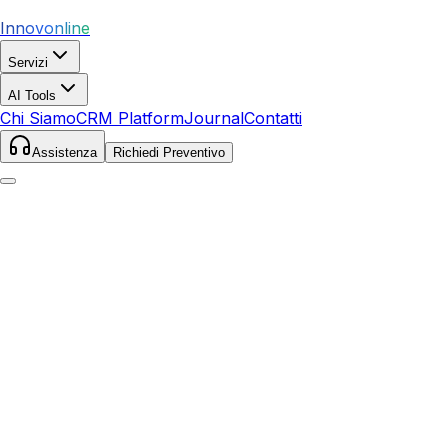
Innovonline
Servizi
AI Tools
Chi Siamo
CRM Platform
Journal
Contatti
Assistenza
Richiedi Preventivo
Home
Servizi
SEO
Pienza
Pienza
,
Toscana