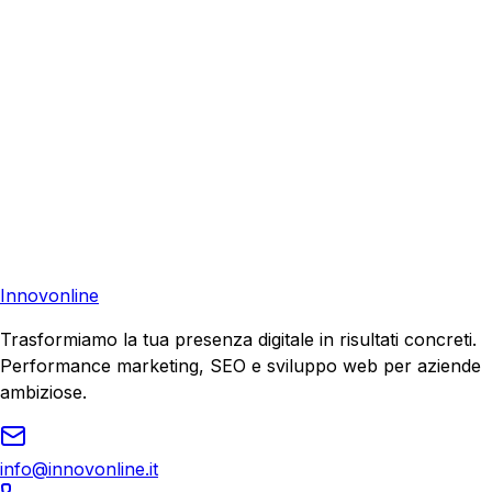
Consulenza Gratuita
Contattaci
Pronto a far crescere il tuo business?
Richiedi una consulenza gratuita e scopri il tuo potenziale
di crescita.
Richiedi Consulenza
Innovonline
Trasformiamo la tua presenza digitale in risultati concreti.
Performance marketing, SEO e sviluppo web per aziende
ambiziose.
info@innovonline.it