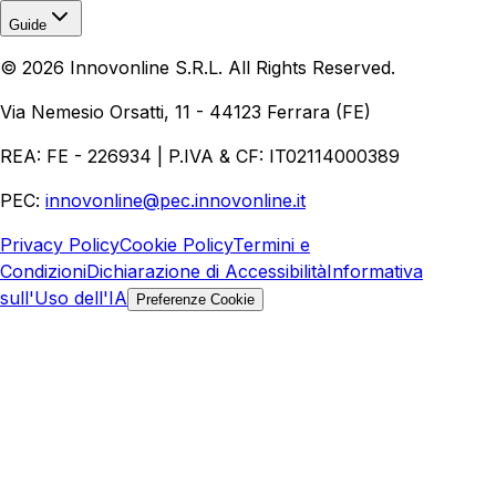
Guide
Realizzazione Siti Web
Realizzazione Ecommerce
AI per
©
2026
Innovonline S.R.L. All Rights Reserved.
Aziende
Quanto Costa un Sito Web
Come Fare
Ecommerce
Marketing Digitale
Via Nemesio Orsatti, 11 - 44123 Ferrara (FE)
REA: FE - 226934 | P.IVA & CF: IT02114000389
PEC:
innovonline@pec.innovonline.it
Privacy Policy
Cookie Policy
Termini e
Condizioni
Dichiarazione di Accessibilità
Informativa
sull'Uso dell'IA
Preferenze Cookie