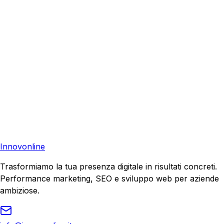
aiutare la tua azienda a raggiungere nuovi clienti.
Consulenza Gratuita
Contattaci
Pronto a far crescere il tuo business?
Richiedi una consulenza gratuita e scopri il tuo potenziale
di crescita.
Richiedi Consulenza
Innovonline
Trasformiamo la tua presenza digitale in risultati concreti.
Performance marketing, SEO e sviluppo web per aziende
ambiziose.