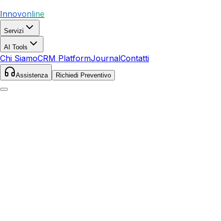
Innovonline
Servizi
AI Tools
Chi Siamo
CRM Platform
Journal
Contatti
Assistenza
Richiedi Preventivo
Home
Servizi
SEO
Pineto
Pineto
,
Abruzzo