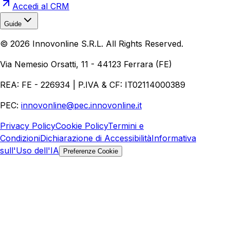
Accedi al CRM
Guide
Realizzazione Siti Web
Realizzazione Ecommerce
AI per
©
2026
Innovonline S.R.L. All Rights Reserved.
Aziende
Quanto Costa un Sito Web
Come Fare
Ecommerce
Marketing Digitale
Via Nemesio Orsatti, 11 - 44123 Ferrara (FE)
REA: FE - 226934 | P.IVA & CF: IT02114000389
PEC:
innovonline@pec.innovonline.it
Privacy Policy
Cookie Policy
Termini e
Condizioni
Dichiarazione di Accessibilità
Informativa
sull'Uso dell'IA
Preferenze Cookie