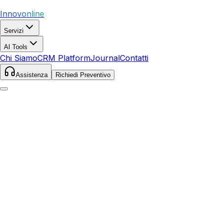
Innovonline
Servizi
AI Tools
Chi Siamo
CRM Platform
Journal
Contatti
Assistenza
Richiedi Preventivo
Home
Servizi
SEO
Pioltello
Pioltello
,
Lombardia