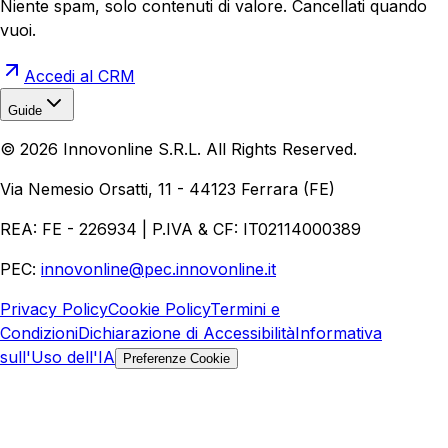
Niente spam, solo contenuti di valore. Cancellati quando
vuoi.
Accedi al CRM
Guide
Realizzazione Siti Web
Realizzazione Ecommerce
AI per
©
2026
Innovonline S.R.L. All Rights Reserved.
Aziende
Quanto Costa un Sito Web
Come Fare
Ecommerce
Marketing Digitale
Via Nemesio Orsatti, 11 - 44123 Ferrara (FE)
REA: FE - 226934 | P.IVA & CF: IT02114000389
PEC:
innovonline@pec.innovonline.it
Privacy Policy
Cookie Policy
Termini e
Condizioni
Dichiarazione di Accessibilità
Informativa
sull'Uso dell'IA
Preferenze Cookie