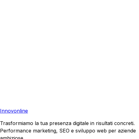
Pioltello
?
Richiedi una consulenza gratuita e scopri come possiamo
aiutare la tua azienda a raggiungere nuovi clienti.
Consulenza Gratuita
Contattaci
Pronto a far crescere il tuo business?
Richiedi una consulenza gratuita e scopri il tuo potenziale
di crescita.
Richiedi Consulenza
Innovonline
Trasformiamo la tua presenza digitale in risultati concreti.
Performance marketing, SEO e sviluppo web per aziende
ambiziose.