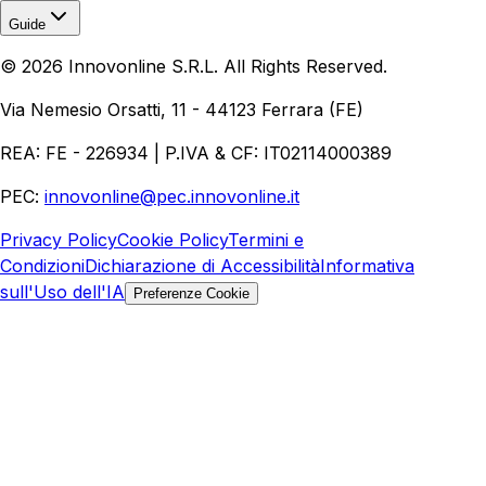
Guide
Realizzazione Siti Web
Realizzazione Ecommerce
AI per
©
2026
Innovonline S.R.L. All Rights Reserved.
Aziende
Quanto Costa un Sito Web
Come Fare
Ecommerce
Marketing Digitale
Via Nemesio Orsatti, 11 - 44123 Ferrara (FE)
REA: FE - 226934 | P.IVA & CF: IT02114000389
PEC:
innovonline@pec.innovonline.it
Privacy Policy
Cookie Policy
Termini e
Condizioni
Dichiarazione di Accessibilità
Informativa
sull'Uso dell'IA
Preferenze Cookie