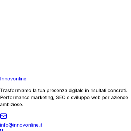
Consulenza Gratuita
Contattaci
Pronto a far crescere il tuo business?
Richiedi una consulenza gratuita e scopri il tuo potenziale
di crescita.
Richiedi Consulenza
Innovonline
Trasformiamo la tua presenza digitale in risultati concreti.
Performance marketing, SEO e sviluppo web per aziende
ambiziose.
info@innovonline.it