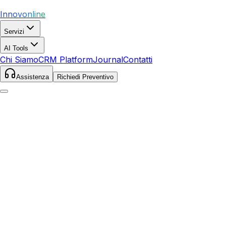
Innovonline
Servizi
AI Tools
Chi Siamo
CRM Platform
Journal
Contatti
Assistenza
Richiedi Preventivo
Home
Servizi
SEO
Recco
Recco
,
Liguria