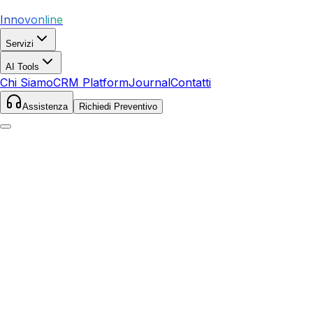
Innovonline
Servizi
AI Tools
Chi Siamo
CRM Platform
Journal
Contatti
Assistenza
Richiedi Preventivo
Home
Servizi
SEO
Sacile
Sacile
,
Friuli Venezia Giulia