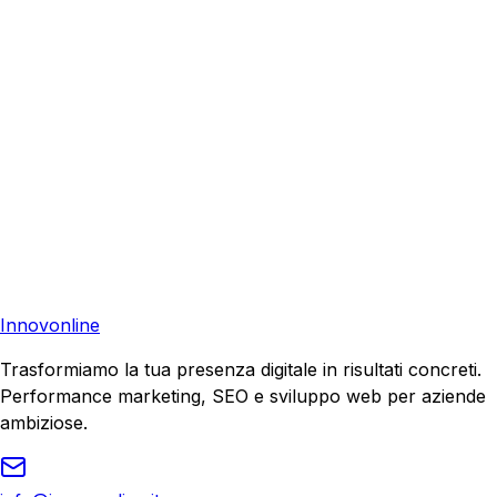
aiutare la tua azienda a raggiungere nuovi clienti.
Consulenza Gratuita
Contattaci
Pronto a far crescere il tuo business?
Richiedi una consulenza gratuita e scopri il tuo potenziale
di crescita.
Richiedi Consulenza
Innovonline
Trasformiamo la tua presenza digitale in risultati concreti.
Performance marketing, SEO e sviluppo web per aziende
ambiziose.