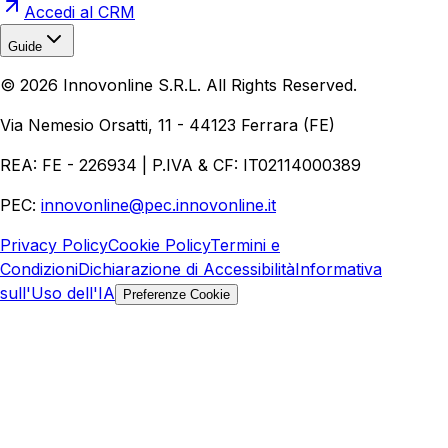
Accedi al CRM
Guide
Realizzazione Siti Web
Realizzazione Ecommerce
AI per
©
2026
Innovonline S.R.L. All Rights Reserved.
Aziende
Quanto Costa un Sito Web
Come Fare
Ecommerce
Marketing Digitale
Via Nemesio Orsatti, 11 - 44123 Ferrara (FE)
REA: FE - 226934 | P.IVA & CF: IT02114000389
PEC:
innovonline@pec.innovonline.it
Privacy Policy
Cookie Policy
Termini e
Condizioni
Dichiarazione di Accessibilità
Informativa
sull'Uso dell'IA
Preferenze Cookie