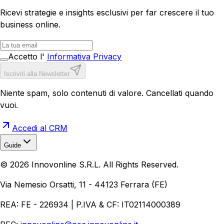
Ricevi strategie e insights esclusivi per far crescere il tuo
business online.
Accetto l'
Informativa Privacy
Iscriviti alla Newsletter
Niente spam, solo contenuti di valore. Cancellati quando
vuoi.
Accedi al CRM
Guide
Realizzazione Siti Web
Realizzazione Ecommerce
AI per
©
2026
Innovonline S.R.L. All Rights Reserved.
Aziende
Quanto Costa un Sito Web
Come Fare
Ecommerce
Marketing Digitale
Via Nemesio Orsatti, 11 - 44123 Ferrara (FE)
REA: FE - 226934 | P.IVA & CF: IT02114000389