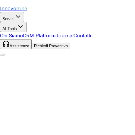
Innovonline
Servizi
AI Tools
Chi Siamo
CRM Platform
Journal
Contatti
Assistenza
Richiedi Preventivo
Home
Servizi
SEO
San Gavino Monreale
San Gavino Monreale
,
Sardegna