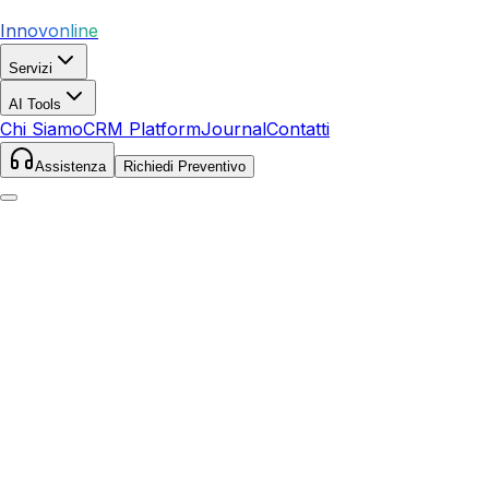
Innovonline
Servizi
AI Tools
Chi Siamo
CRM Platform
Journal
Contatti
Assistenza
Richiedi Preventivo
Home
Servizi
SEO
San Giuliano Terme
San Giuliano Terme
,
Toscana