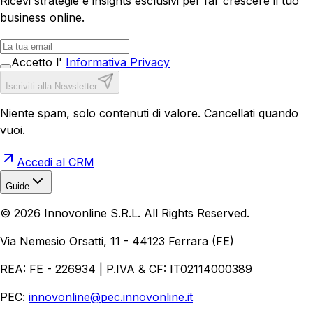
Ricevi strategie e insights esclusivi per far crescere il tuo
business online.
Accetto l'
Informativa Privacy
Iscriviti alla Newsletter
Niente spam, solo contenuti di valore. Cancellati quando
vuoi.
Accedi al CRM
Guide
Realizzazione Siti Web
Realizzazione Ecommerce
AI per
©
2026
Innovonline S.R.L. All Rights Reserved.
Aziende
Quanto Costa un Sito Web
Come Fare
Ecommerce
Marketing Digitale
Via Nemesio Orsatti, 11 - 44123 Ferrara (FE)
REA: FE - 226934 | P.IVA & CF: IT02114000389
PEC:
innovonline@pec.innovonline.it