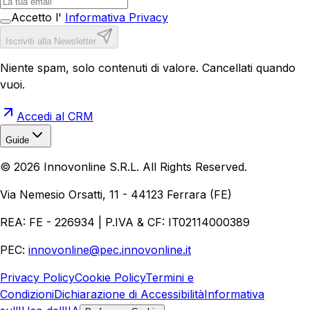
Accetto l'
Informativa Privacy
Iscriviti alla Newsletter
Niente spam, solo contenuti di valore. Cancellati quando
vuoi.
Accedi al CRM
Guide
Realizzazione Siti Web
Realizzazione Ecommerce
AI per
©
2026
Innovonline S.R.L. All Rights Reserved.
Aziende
Quanto Costa un Sito Web
Come Fare
Ecommerce
Marketing Digitale
Via Nemesio Orsatti, 11 - 44123 Ferrara (FE)
REA: FE - 226934 | P.IVA & CF: IT02114000389
PEC:
innovonline@pec.innovonline.it
Privacy Policy
Cookie Policy
Termini e
Condizioni
Dichiarazione di Accessibilità
Informativa