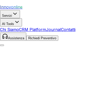
Innovonline
Servizi
AI Tools
Chi Siamo
CRM Platform
Journal
Contatti
Assistenza
Richiedi Preventivo
Home
Servizi
SEO
San Severo
San Severo
,
Puglia