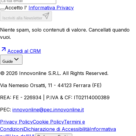
Accetto l'
Informativa Privacy
Iscriviti alla Newsletter
Niente spam, solo contenuti di valore. Cancellati quando
vuoi.
Accedi al CRM
Guide
Realizzazione Siti Web
Realizzazione Ecommerce
AI per
©
2026
Innovonline S.R.L. All Rights Reserved.
Aziende
Quanto Costa un Sito Web
Come Fare
Ecommerce
Marketing Digitale
Via Nemesio Orsatti, 11 - 44123 Ferrara (FE)
REA: FE - 226934 | P.IVA & CF: IT02114000389
PEC:
innovonline@pec.innovonline.it
Privacy Policy
Cookie Policy
Termini e
Condizioni
Dichiarazione di Accessibilità
Informativa