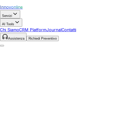
Innovonline
Servizi
AI Tools
Chi Siamo
CRM Platform
Journal
Contatti
Assistenza
Richiedi Preventivo
Home
Servizi
SEO
Santa Fiora
Santa Fiora
,
Toscana