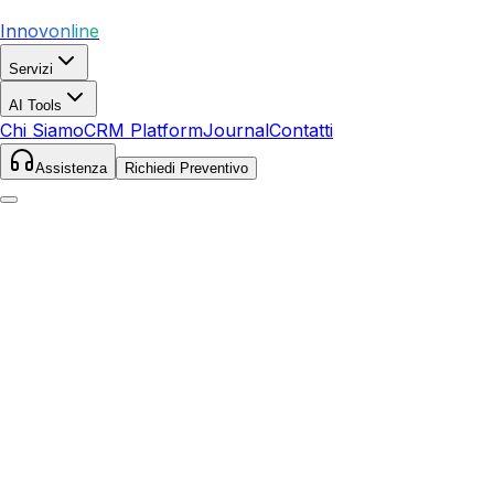
Innovonline
Servizi
AI Tools
Chi Siamo
CRM Platform
Journal
Contatti
Assistenza
Richiedi Preventivo
Home
Servizi
SEO
Santhià
Santhià
,
Piemonte