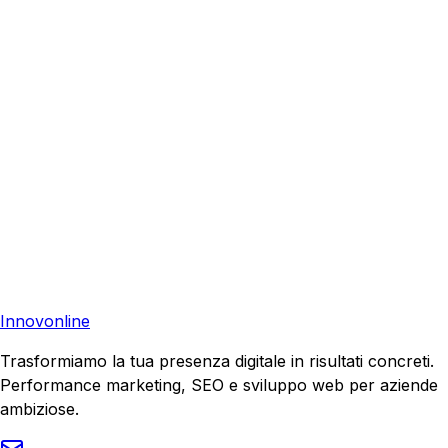
Richiedi una consulenza gratuita e scopri come possiamo
aiutare la tua azienda a raggiungere nuovi clienti.
Consulenza Gratuita
Contattaci
Pronto a far crescere il tuo business?
Richiedi una consulenza gratuita e scopri il tuo potenziale
di crescita.
Richiedi Consulenza
Innovonline
Trasformiamo la tua presenza digitale in risultati concreti.
Performance marketing, SEO e sviluppo web per aziende
ambiziose.