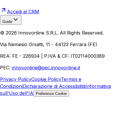
Accedi al CRM
Guide
Realizzazione Siti Web
Realizzazione Ecommerce
AI per
©
2026
Innovonline S.R.L. All Rights Reserved.
Aziende
Quanto Costa un Sito Web
Come Fare
Ecommerce
Marketing Digitale
Via Nemesio Orsatti, 11 - 44123 Ferrara (FE)
REA: FE - 226934 | P.IVA & CF: IT02114000389
PEC:
innovonline@pec.innovonline.it
Privacy Policy
Cookie Policy
Termini e
Condizioni
Dichiarazione di Accessibilità
Informativa
sull'Uso dell'IA
Preferenze Cookie