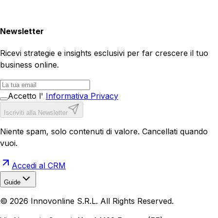
Newsletter
Ricevi strategie e insights esclusivi per far crescere il tuo
business online.
Accetto l'
Informativa Privacy
Iscriviti alla Newsletter
Niente spam, solo contenuti di valore. Cancellati quando
vuoi.
Accedi al CRM
Guide
Realizzazione Siti Web
Realizzazione Ecommerce
AI per
©
2026
Innovonline S.R.L. All Rights Reserved.
Aziende
Quanto Costa un Sito Web
Come Fare
Ecommerce
Marketing Digitale