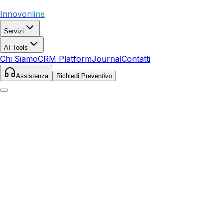
Innovonline
Servizi
AI Tools
Chi Siamo
CRM Platform
Journal
Contatti
Assistenza
Richiedi Preventivo
Home
Servizi
SEO
Savignano sul Rubicone
Savignano sul Rubicone
,
Emilia-Romagna