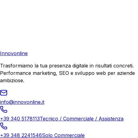
Pronto a far crescere il tuo business?
Richiedi una consulenza gratuita e scopri il tuo potenziale
di crescita.
Richiedi Consulenza
Innovonline
Trasformiamo la tua presenza digitale in risultati concreti.
Performance marketing, SEO e sviluppo web per aziende
ambiziose.
info@innovonline.it
+39 340 5178113
Tecnico / Commerciale / Assistenza
+39 348 2241546
Solo Commerciale