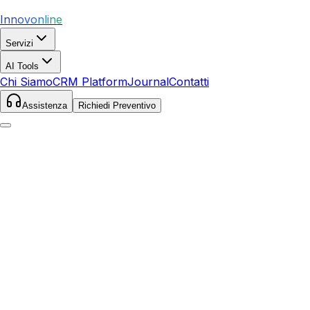
Innovonline
Servizi
AI Tools
Chi Siamo
CRM Platform
Journal
Contatti
Assistenza
Richiedi Preventivo
Home
Servizi
SEO
Scansano
Scansano
,
Toscana