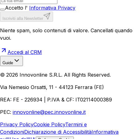
Accetto l'
Informativa Privacy
Iscriviti alla Newsletter
Niente spam, solo contenuti di valore. Cancellati quando
vuoi.
Accedi al CRM
Guide
Realizzazione Siti Web
Realizzazione Ecommerce
AI per
©
2026
Innovonline S.R.L. All Rights Reserved.
Aziende
Quanto Costa un Sito Web
Come Fare
Ecommerce
Marketing Digitale
Via Nemesio Orsatti, 11 - 44123 Ferrara (FE)
REA: FE - 226934 | P.IVA & CF: IT02114000389
PEC:
innovonline@pec.innovonline.it
Privacy Policy
Cookie Policy
Termini e
Condizioni
Dichiarazione di Accessibilità
Informativa