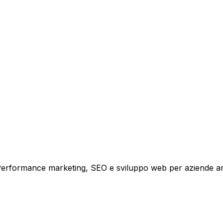
tare la tua azienda a raggiungere nuovi clienti.
i crescita.
i. Performance marketing, SEO e sviluppo web per aziende a