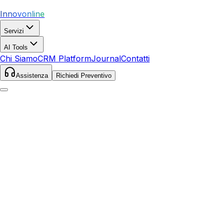
Innovonline
Servizi
AI Tools
Chi Siamo
CRM Platform
Journal
Contatti
Assistenza
Richiedi Preventivo
Home
Servizi
SEO
Scarperia e San Piero
Scarperia e San Piero
,
Toscana