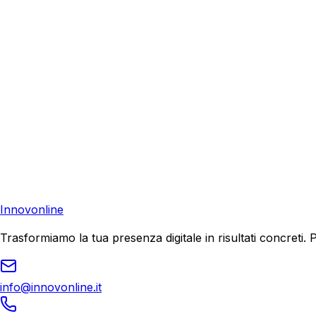
Richiedi una consulenza gratuita e scopri come possiamo aiu
Consulenza Gratuita
Contattaci
Pronto a far crescere il tuo business?
Richiedi una consulenza gratuita e scopri il tuo potenziale d
Richiedi Consulenza
Innovonline
Trasformiamo la tua presenza digitale in risultati concret
info@innovonline.it