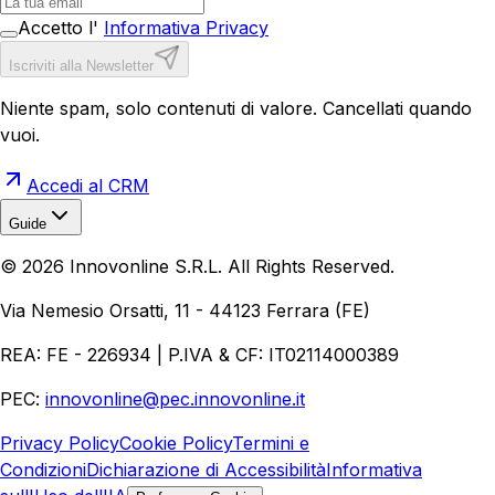
Accetto l'
Informativa Privacy
Iscriviti alla Newsletter
Niente spam, solo contenuti di valore. Cancellati quando
vuoi.
Accedi al CRM
Guide
Realizzazione Siti Web
Realizzazione Ecommerce
AI per
©
2026
Innovonline S.R.L. All Rights Reserved.
Aziende
Quanto Costa un Sito Web
Come Fare
Ecommerce
Marketing Digitale
Via Nemesio Orsatti, 11 - 44123 Ferrara (FE)
REA: FE - 226934 | P.IVA & CF: IT02114000389
PEC:
innovonline@pec.innovonline.it
Privacy Policy
Cookie Policy
Termini e
Condizioni
Dichiarazione di Accessibilità
Informativa