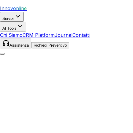
Innovonline
Servizi
AI Tools
Chi Siamo
CRM Platform
Journal
Contatti
Assistenza
Richiedi Preventivo
Home
Servizi
SEO
Senigallia
Senigallia
,
Marche