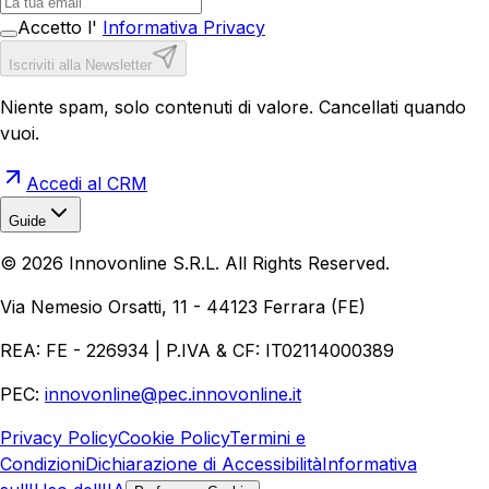
Accetto l'
Informativa Privacy
Iscriviti alla Newsletter
Niente spam, solo contenuti di valore. Cancellati quando
vuoi.
Accedi al CRM
Guide
Realizzazione Siti Web
Realizzazione Ecommerce
AI per
©
2026
Innovonline S.R.L. All Rights Reserved.
Aziende
Quanto Costa un Sito Web
Come Fare
Ecommerce
Marketing Digitale
Via Nemesio Orsatti, 11 - 44123 Ferrara (FE)
REA: FE - 226934 | P.IVA & CF: IT02114000389
PEC:
innovonline@pec.innovonline.it
Privacy Policy
Cookie Policy
Termini e
Condizioni
Dichiarazione di Accessibilità
Informativa