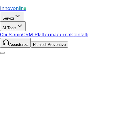
Innovonline
Servizi
AI Tools
Chi Siamo
CRM Platform
Journal
Contatti
Assistenza
Richiedi Preventivo
Home
Servizi
SEO
Seravezza
Seravezza
,
Toscana