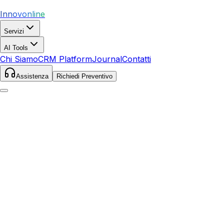
Innovonline
Servizi
AI Tools
Chi Siamo
CRM Platform
Journal
Contatti
Assistenza
Richiedi Preventivo
Home
Servizi
SEO
Soverato
Soverato
,
Calabria