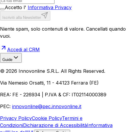
Accetto l'
Informativa Privacy
Iscriviti alla Newsletter
Niente spam, solo contenuti di valore. Cancellati quando
vuoi.
Accedi al CRM
Guide
Realizzazione Siti Web
Realizzazione Ecommerce
AI per
©
2026
Innovonline S.R.L. All Rights Reserved.
Aziende
Quanto Costa un Sito Web
Come Fare
Ecommerce
Marketing Digitale
Via Nemesio Orsatti, 11 - 44123 Ferrara (FE)
REA: FE - 226934 | P.IVA & CF: IT02114000389
PEC:
innovonline@pec.innovonline.it
Privacy Policy
Cookie Policy
Termini e
Condizioni
Dichiarazione di Accessibilità
Informativa