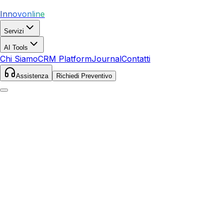
Innovonline
Servizi
AI Tools
Chi Siamo
CRM Platform
Journal
Contatti
Assistenza
Richiedi Preventivo
Home
Servizi
SEO
Suvereto
Suvereto
,
Toscana