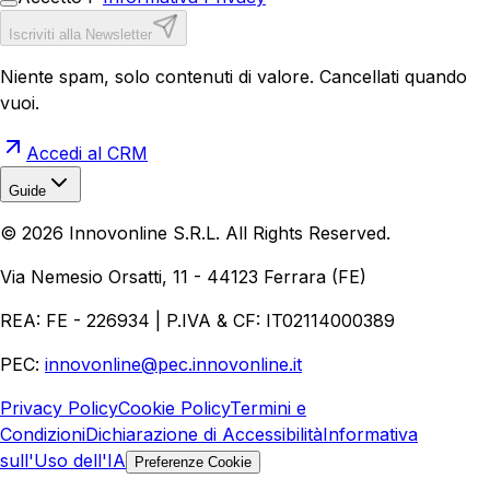
Iscriviti alla Newsletter
Niente spam, solo contenuti di valore. Cancellati quando
vuoi.
Accedi al CRM
Guide
Realizzazione Siti Web
Realizzazione Ecommerce
AI per
©
2026
Innovonline S.R.L. All Rights Reserved.
Aziende
Quanto Costa un Sito Web
Come Fare
Ecommerce
Marketing Digitale
Via Nemesio Orsatti, 11 - 44123 Ferrara (FE)
REA: FE - 226934 | P.IVA & CF: IT02114000389
PEC:
innovonline@pec.innovonline.it
Privacy Policy
Cookie Policy
Termini e
Condizioni
Dichiarazione di Accessibilità
Informativa
sull'Uso dell'IA
Preferenze Cookie