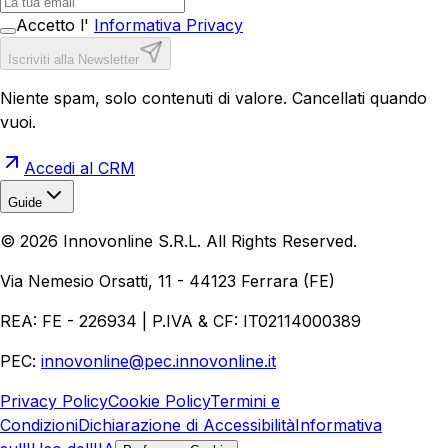
Accetto l'
Informativa Privacy
Iscriviti alla Newsletter
Niente spam, solo contenuti di valore. Cancellati quando
vuoi.
Accedi al CRM
Guide
Realizzazione Siti Web
Realizzazione Ecommerce
AI per
©
2026
Innovonline S.R.L. All Rights Reserved.
Aziende
Quanto Costa un Sito Web
Come Fare
Ecommerce
Marketing Digitale
Via Nemesio Orsatti, 11 - 44123 Ferrara (FE)
REA: FE - 226934 | P.IVA & CF: IT02114000389
PEC:
innovonline@pec.innovonline.it
Privacy Policy
Cookie Policy
Termini e
Condizioni
Dichiarazione di Accessibilità
Informativa