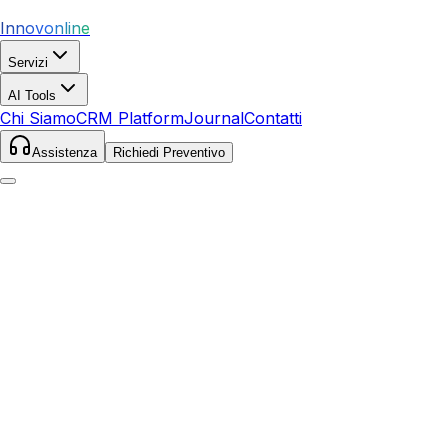
Innovonline
Servizi
AI Tools
Chi Siamo
CRM Platform
Journal
Contatti
Assistenza
Richiedi Preventivo
Home
Servizi
SEO
Taurianova
Taurianova
,
Calabria