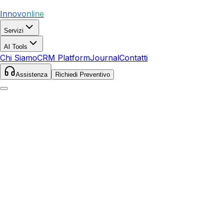
Innovonline
Servizi
AI Tools
Chi Siamo
CRM Platform
Journal
Contatti
Assistenza
Richiedi Preventivo
Home
Servizi
SEO
Terranuova Bracciolini
Terranuova Bracciolini
,
Toscana