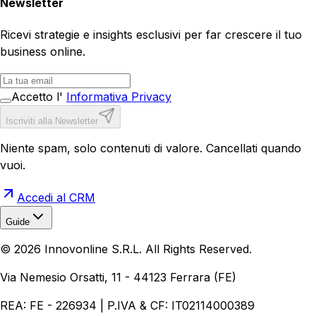
Newsletter
Ricevi strategie e insights esclusivi per far crescere il tuo
business online.
Accetto l'
Informativa Privacy
Iscriviti alla Newsletter
Niente spam, solo contenuti di valore. Cancellati quando
vuoi.
Accedi al CRM
Guide
Realizzazione Siti Web
Realizzazione Ecommerce
AI per
©
2026
Innovonline S.R.L. All Rights Reserved.
Aziende
Quanto Costa un Sito Web
Come Fare
Ecommerce
Marketing Digitale
Via Nemesio Orsatti, 11 - 44123 Ferrara (FE)
REA: FE - 226934 | P.IVA & CF: IT02114000389