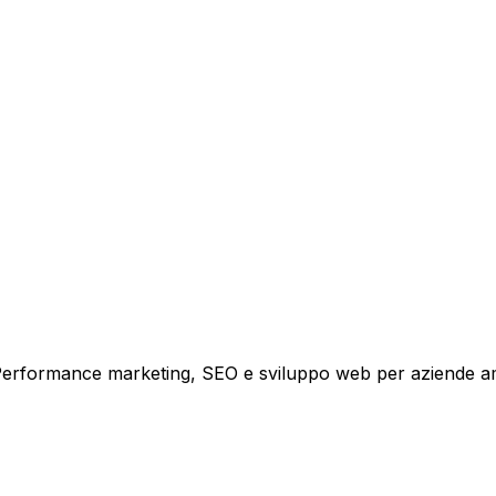
tare la tua azienda a raggiungere nuovi clienti.
i crescita.
i. Performance marketing, SEO e sviluppo web per aziende a