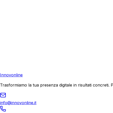
Richiedi una consulenza gratuita e scopri come possiamo aiu
Consulenza Gratuita
Contattaci
Pronto a far crescere il tuo business?
Richiedi una consulenza gratuita e scopri il tuo potenziale d
Richiedi Consulenza
Innovonline
Trasformiamo la tua presenza digitale in risultati concret
info@innovonline.it