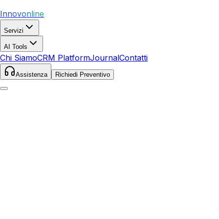
Innovonline
Servizi
AI Tools
Chi Siamo
CRM Platform
Journal
Contatti
Assistenza
Richiedi Preventivo
Home
Servizi
SEO
Trequanda
Trequanda
,
Toscana