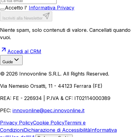
Accetto l'
Informativa Privacy
Iscriviti alla Newsletter
Niente spam, solo contenuti di valore. Cancellati quando
vuoi.
Accedi al CRM
Guide
Realizzazione Siti Web
Realizzazione Ecommerce
AI per
©
2026
Innovonline S.R.L. All Rights Reserved.
Aziende
Quanto Costa un Sito Web
Come Fare
Ecommerce
Marketing Digitale
Via Nemesio Orsatti, 11 - 44123 Ferrara (FE)
REA: FE - 226934 | P.IVA & CF: IT02114000389
PEC:
innovonline@pec.innovonline.it
Privacy Policy
Cookie Policy
Termini e
Condizioni
Dichiarazione di Accessibilità
Informativa