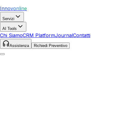
Innovonline
Servizi
AI Tools
Chi Siamo
CRM Platform
Journal
Contatti
Assistenza
Richiedi Preventivo
Home
Servizi
SEO
Valdagno
Valdagno
,
Veneto