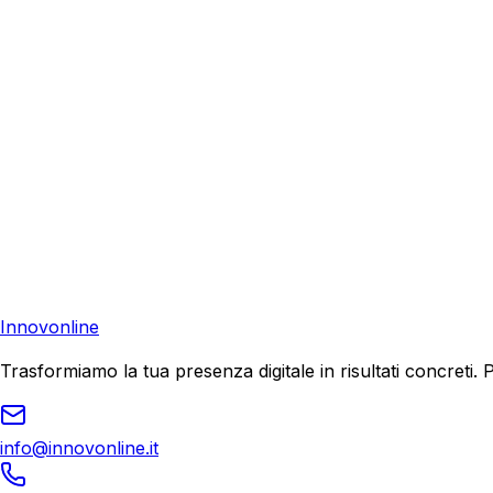
Richiedi una consulenza gratuita e scopri come possiamo aiu
Consulenza Gratuita
Contattaci
Pronto a far crescere il tuo business?
Richiedi una consulenza gratuita e scopri il tuo potenziale d
Richiedi Consulenza
Innovonline
Trasformiamo la tua presenza digitale in risultati concret
info@innovonline.it