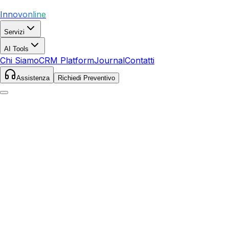
Innovonline
Servizi
AI Tools
Chi Siamo
CRM Platform
Journal
Contatti
Assistenza
Richiedi Preventivo
Home
Servizi
SEO
Zola Predosa
Zola Predosa
,
Emilia-Romagna