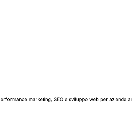
tare la tua azienda a raggiungere nuovi clienti.
i crescita.
i. Performance marketing, SEO e sviluppo web per aziende a