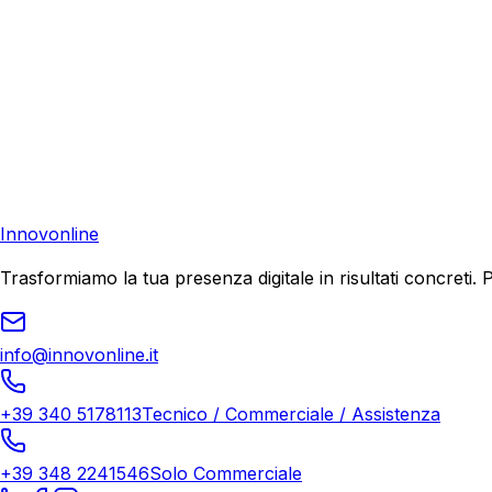
Preventivo Gratuito
Contattaci
Pronto a far crescere il tuo business?
Richiedi una consulenza gratuita e scopri il tuo potenziale d
Richiedi Consulenza
Innovonline
Trasformiamo la tua presenza digitale in risultati concret
info@innovonline.it
+39 340 5178113
Tecnico / Commerciale / Assistenza
+39 348 2241546
Solo Commerciale