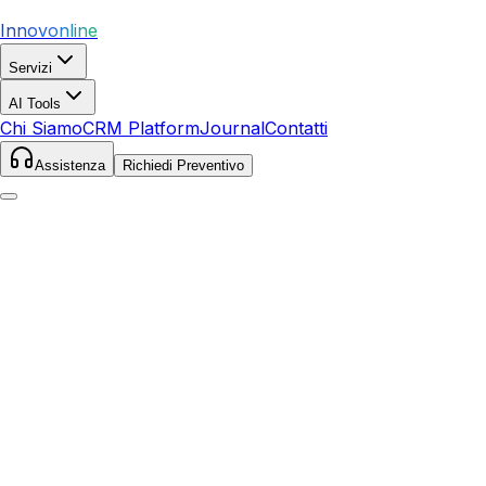
Innovonline
Servizi
AI Tools
Chi Siamo
CRM Platform
Journal
Contatti
Assistenza
Richiedi Preventivo
Home
Servizi
Siti Web
Matera
Matera
,
Basilicata