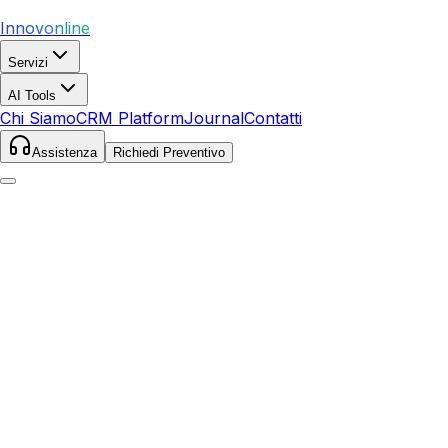
Innovonline
Servizi
AI Tools
Chi Siamo
CRM Platform
Journal
Contatti
Assistenza
Richiedi Preventivo
Home
Servizi
Siti Web
Terni
Terni
,
Umbria