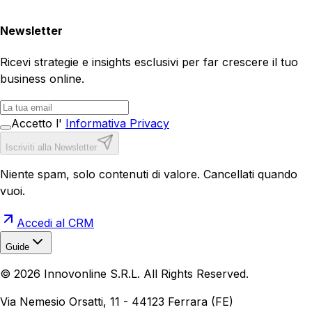
Newsletter
Ricevi strategie e insights esclusivi per far crescere il tuo
business online.
Accetto l'
Informativa Privacy
Iscriviti alla Newsletter
Niente spam, solo contenuti di valore. Cancellati quando
vuoi.
Accedi al CRM
Guide
Realizzazione Siti Web
Realizzazione Ecommerce
AI per
©
2026
Innovonline S.R.L. All Rights Reserved.
Aziende
Quanto Costa un Sito Web
Come Fare
Ecommerce
Marketing Digitale
Via Nemesio Orsatti, 11 - 44123 Ferrara (FE)