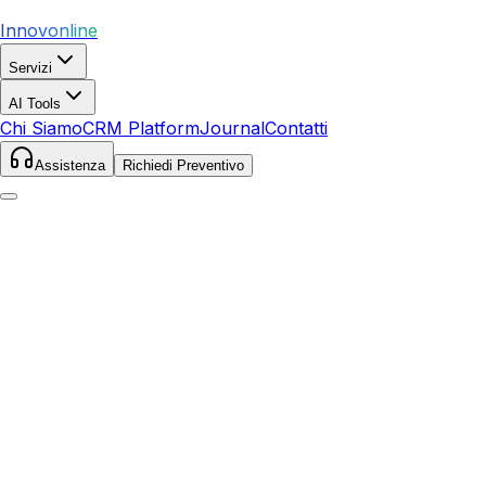
Innovonline
Servizi
AI Tools
Chi Siamo
CRM Platform
Journal
Contatti
Assistenza
Richiedi Preventivo
Home
Servizi
Social Media
Aosta
Aosta
,
Valle d'Aosta