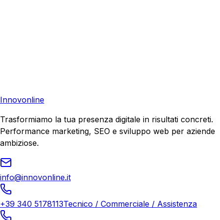
Pronto a far crescere il tuo business?
Richiedi una consulenza gratuita e scopri il tuo potenziale
di crescita.
Richiedi Consulenza
Innovonline
Trasformiamo la tua presenza digitale in risultati concreti.
Performance marketing, SEO e sviluppo web per aziende
ambiziose.
info@innovonline.it
+39 340 5178113
Tecnico / Commerciale / Assistenza