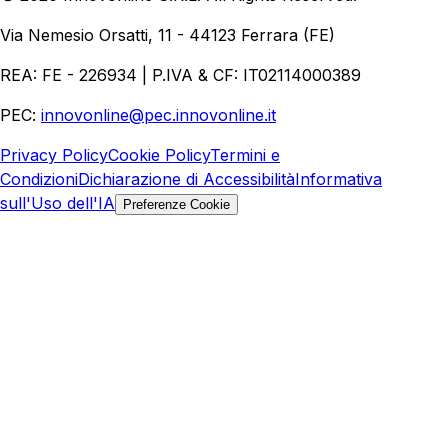
Aziende
Quanto Costa un Sito Web
Come Fare
Ecommerce
Marketing Digitale
Via Nemesio Orsatti, 11 - 44123 Ferrara (FE)
REA: FE - 226934 | P.IVA & CF: IT02114000389
PEC:
innovonline@pec.innovonline.it
Privacy Policy
Cookie Policy
Termini e
Condizioni
Dichiarazione di Accessibilità
Informativa
sull'Uso dell'IA
Preferenze Cookie