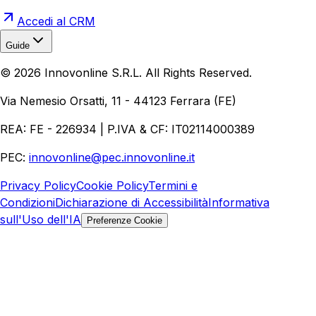
Accedi al CRM
Guide
Realizzazione Siti Web
Realizzazione Ecommerce
AI per
©
2026
Innovonline S.R.L. All Rights Reserved.
Aziende
Quanto Costa un Sito Web
Come Fare
Ecommerce
Marketing Digitale
Via Nemesio Orsatti, 11 - 44123 Ferrara (FE)
REA: FE - 226934 | P.IVA & CF: IT02114000389
PEC:
innovonline@pec.innovonline.it
Privacy Policy
Cookie Policy
Termini e
Condizioni
Dichiarazione di Accessibilità
Informativa
sull'Uso dell'IA
Preferenze Cookie