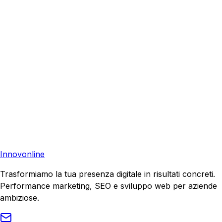
Richiedi una consulenza gratuita e scopri come possiamo
aiutare la tua azienda a raggiungere nuovi clienti.
Preventivo Gratuito
Contattaci
Pronto a far crescere il tuo business?
Richiedi una consulenza gratuita e scopri il tuo potenziale
di crescita.
Richiedi Consulenza
Innovonline
Trasformiamo la tua presenza digitale in risultati concreti.
Performance marketing, SEO e sviluppo web per aziende
ambiziose.