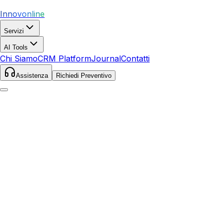
Innovonline
Servizi
AI Tools
Chi Siamo
CRM Platform
Journal
Contatti
Assistenza
Richiedi Preventivo
Home
Servizi
Social Media
Latina
Latina
,
Lazio