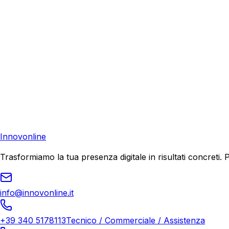
Richiedi una consulenza gratuita e scopri come possiamo aiu
Preventivo Gratuito
Contattaci
Pronto a far crescere il tuo business?
Richiedi una consulenza gratuita e scopri il tuo potenziale d
Richiedi Consulenza
Innovonline
Trasformiamo la tua presenza digitale in risultati concret
info@innovonline.it
+39 340 5178113
Tecnico / Commerciale / Assistenza