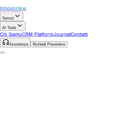
Innovonline
Servizi
AI Tools
Chi Siamo
CRM Platform
Journal
Contatti
Assistenza
Richiedi Preventivo
Home
Servizi
Social Media
Lecce
Lecce
,
Puglia