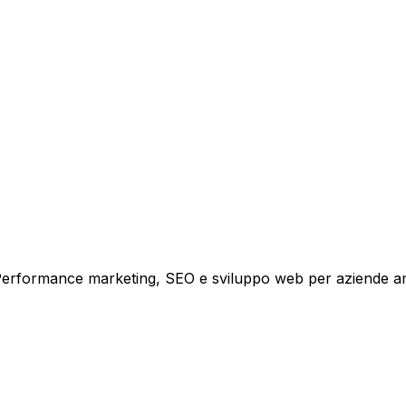
tare la tua azienda a raggiungere nuovi clienti.
i crescita.
i. Performance marketing, SEO e sviluppo web per aziende a