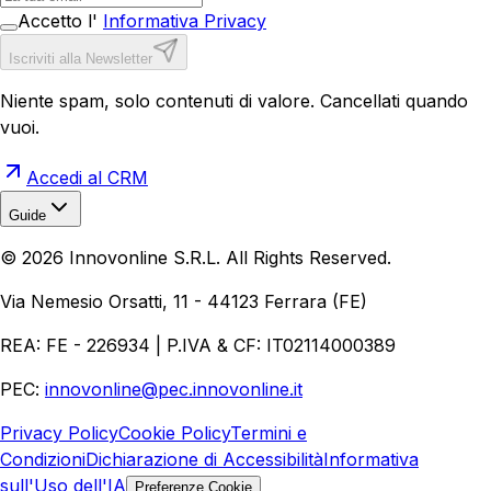
Accetto l'
Informativa Privacy
Iscriviti alla Newsletter
Niente spam, solo contenuti di valore. Cancellati quando
vuoi.
Accedi al CRM
Guide
Realizzazione Siti Web
Realizzazione Ecommerce
AI per
©
2026
Innovonline S.R.L. All Rights Reserved.
Aziende
Quanto Costa un Sito Web
Come Fare
Ecommerce
Marketing Digitale
Via Nemesio Orsatti, 11 - 44123 Ferrara (FE)
REA: FE - 226934 | P.IVA & CF: IT02114000389
PEC:
innovonline@pec.innovonline.it
Privacy Policy
Cookie Policy
Termini e
Condizioni
Dichiarazione di Accessibilità
Informativa
sull'Uso dell'IA
Preferenze Cookie