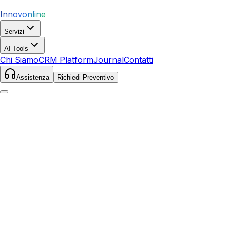
Innovonline
Servizi
AI Tools
Chi Siamo
CRM Platform
Journal
Contatti
Assistenza
Richiedi Preventivo
Home
Servizi
Social Media
Monza
Monza
,
Lombardia