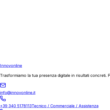
Richiedi una consulenza gratuita e scopri come possiamo aiu
Richiedi Consulenza
Contattaci
Pronto a far crescere il tuo business?
Richiedi una consulenza gratuita e scopri il tuo potenziale d
Richiedi Consulenza
Innovonline
Trasformiamo la tua presenza digitale in risultati concret
info@innovonline.it
+39 340 5178113
Tecnico / Commerciale / Assistenza