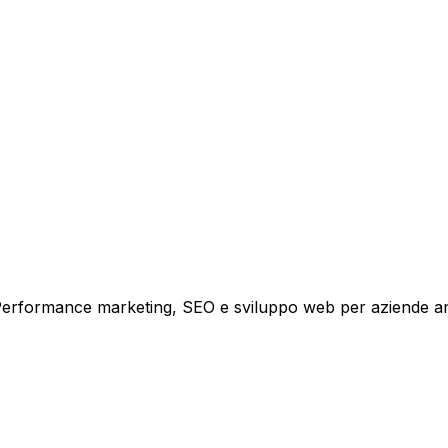
tare la tua azienda a raggiungere nuovi clienti.
i crescita.
i. Performance marketing, SEO e sviluppo web per aziende a