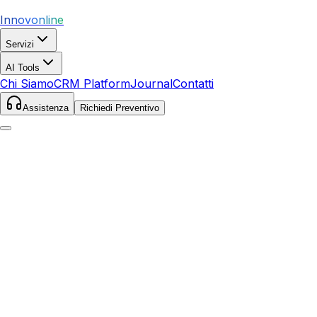
Innovonline
Servizi
AI Tools
Chi Siamo
CRM Platform
Journal
Contatti
Assistenza
Richiedi Preventivo
Home
Servizi
Social Media
Varese
Varese
,
Lombardia