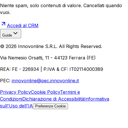
Niente spam, solo contenuti di valore. Cancellati quando
vuoi.
Accedi al CRM
Guide
Realizzazione Siti Web
Realizzazione Ecommerce
AI per
©
2026
Innovonline S.R.L. All Rights Reserved.
Aziende
Quanto Costa un Sito Web
Come Fare
Ecommerce
Marketing Digitale
Via Nemesio Orsatti, 11 - 44123 Ferrara (FE)
REA: FE - 226934 | P.IVA & CF: IT02114000389
PEC:
innovonline@pec.innovonline.it
Privacy Policy
Cookie Policy
Termini e
Condizioni
Dichiarazione di Accessibilità
Informativa
sull'Uso dell'IA
Preferenze Cookie