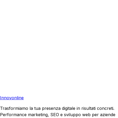
Venezia
?
Richiedi una consulenza gratuita e scopri come possiamo
aiutare la tua azienda a raggiungere nuovi clienti.
Audit Gratuito Visibilità
Contattaci
Pronto a far crescere il tuo business?
Richiedi una consulenza gratuita e scopri il tuo potenziale
di crescita.
Richiedi Consulenza
Innovonline
Trasformiamo la tua presenza digitale in risultati concreti.
Performance marketing, SEO e sviluppo web per aziende