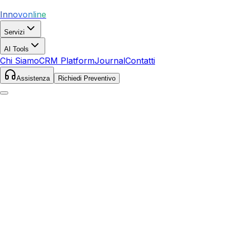
Innovonline
Servizi
AI Tools
Chi Siamo
CRM Platform
Journal
Contatti
Assistenza
Richiedi Preventivo
Home
Servizi
Social Media
Venezia
Venezia
,
Veneto
Mercato Prioritario