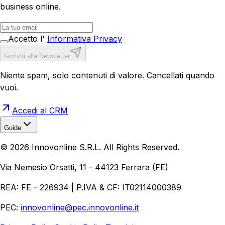
business online.
Accetto l'
Informativa Privacy
Iscriviti alla Newsletter
Niente spam, solo contenuti di valore. Cancellati quando
vuoi.
Accedi al CRM
Guide
Realizzazione Siti Web
Realizzazione Ecommerce
AI per
©
2026
Innovonline S.R.L. All Rights Reserved.
Aziende
Quanto Costa un Sito Web
Come Fare
Ecommerce
Marketing Digitale
Via Nemesio Orsatti, 11 - 44123 Ferrara (FE)
REA: FE - 226934 | P.IVA & CF: IT02114000389
PEC:
innovonline@pec.innovonline.it