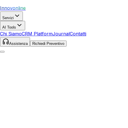
Innovonline
Servizi
AI Tools
Chi Siamo
CRM Platform
Journal
Contatti
Assistenza
Richiedi Preventivo