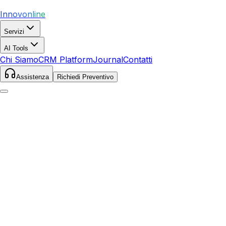
Innovonline
Servizi
AI Tools
Chi Siamo
CRM Platform
Journal
Contatti
Assistenza
Richiedi Preventivo
Home
Servizi
Ecommerce
Como
Como
,
Lombardia