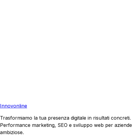
Como
?
Richiedi una consulenza gratuita e scopri come possiamo
aiutare la tua azienda a raggiungere nuovi clienti.
Preventivo Gratuito
Contattaci
Pronto a far crescere il tuo business?
Richiedi una consulenza gratuita e scopri il tuo potenziale
di crescita.
Richiedi Consulenza
Innovonline
Trasformiamo la tua presenza digitale in risultati concreti.
Performance marketing, SEO e sviluppo web per aziende
ambiziose.