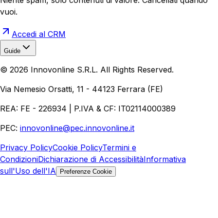
vuoi.
Accedi al CRM
Guide
Realizzazione Siti Web
Realizzazione Ecommerce
AI per
©
2026
Innovonline S.R.L. All Rights Reserved.
Aziende
Quanto Costa un Sito Web
Come Fare
Ecommerce
Marketing Digitale
Via Nemesio Orsatti, 11 - 44123 Ferrara (FE)
REA: FE - 226934 | P.IVA & CF: IT02114000389
PEC:
innovonline@pec.innovonline.it
Privacy Policy
Cookie Policy
Termini e
Condizioni
Dichiarazione di Accessibilità
Informativa
sull'Uso dell'IA
Preferenze Cookie